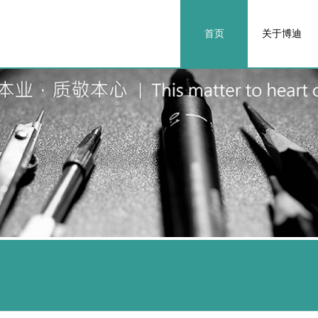
首页
关于博迪