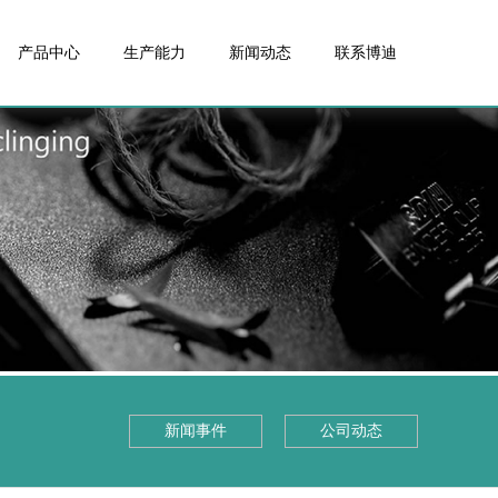
产品中心
生产能力
新闻动态
联系博迪
新闻事件
公司动态