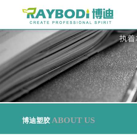
ABOUT US
博迪塑胶